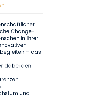
en
enschaftlicher
reiche Change-
schen in Ihrer
nnovativen
g begleiten – das
er dabei den
Grenzen
n
achstum und