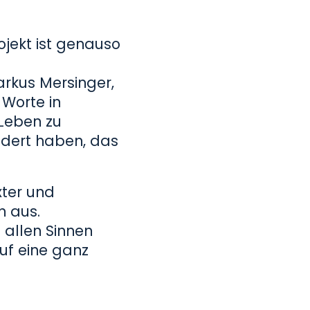
ojekt ist genauso
arkus Mersinger,
 Worte in
Leben zu
ndert haben, das
xter und
n aus.
 allen Sinnen
uf eine ganz