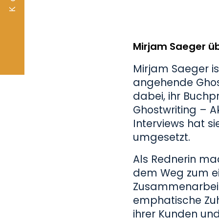
Mirjam Saeger üb
Mirjam Saeger is
angehende Ghost
dabei, ihr Buchpr
Ghostwriting – A
Interviews hat s
umgesetzt.
Als Rednerin mac
dem Weg zum eig
Zusammenarbeit 
emphatische Zuhö
ihrer Kunden und 