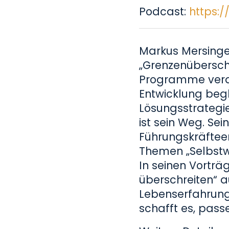
Podcast:
https:
Markus Mersinger
„Grenzenüberschr
Programme veran
Entwicklung begl
Lösungsstrategie
ist sein Weg. S
Führungskräftee
Themen „Selbstwi
In seinen Vorträ
überschreiten“ a
Lebenserfahrun
schafft es, pass