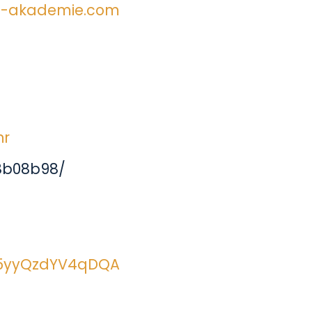
ng-akademie.com
hr
8b08b98/
Y5yyQzdYV4qDQA