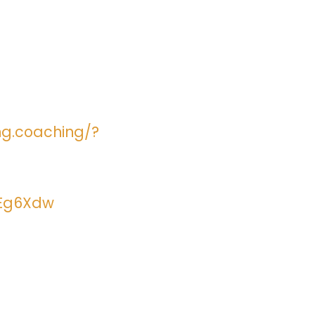
ng.coaching/?
sEg6Xdw