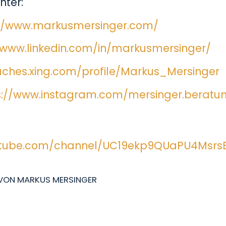
nter:
://www.markusmersinger.com/
/www.linkedin.com/in/markusmersinger/
aches.xing.com/profile/Markus_Mersinger
s://www.instagram.com/mersinger.beratu
utube.com/channel/UC19ekp9QUaPU4Msr
VON
MARKUS MERSINGER