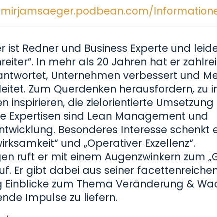
//mirjamsaeger.podbean.com/Information
 ist Redner und Business Experte und leid
eiter“. In mehr als 20 Jahren hat er zahl
twortet, Unternehmen verbessert und Men
eitet. Zum Querdenken herausfordern, zu i
n inspirieren, die zielorientierte Umsetzun
eine Expertisen sind Lean Management und
ntwicklung. Besonderes Interesse schenkt 
rksamkeit“ und „Operativer Exzellenz“.
gen ruft er mit einem Augenzwinkern zum „
uf. Er gibt dabei aus seiner facettenreiche
g Einblicke zum Thema Veränderung & W
ende Impulse zu liefern.