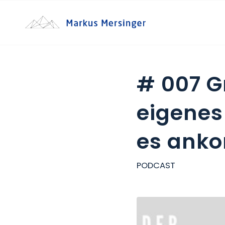
# 007 G
eigenes
es ank
PODCAST