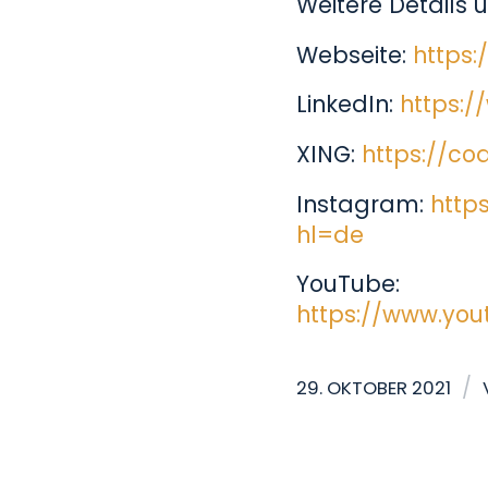
Weitere Details u
Webseite:
https
LinkedIn:
https:/
XING:
https://co
Instagram:
http
hl=de
YouTube:
https://www.yo
/
29. OKTOBER 2021