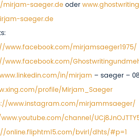
//mirjam-saeger.de
oder
www.ghostwriti
irjam-saeger.de
s:
://www.facebook.com/mirjamsaeger1975/
://www.facebook.com/Ghostwritingundme
/www.linkedin.com/in/mirjam
– saeger – 0
w.xing.com/profile/Mirjam_Saeger
s://www.instagram.com/mirjammsaeger/
//www.youtube.com/channel/UCj8JnOJTT
://online.fliphtml5.com/bvirl/dhts/#p=1